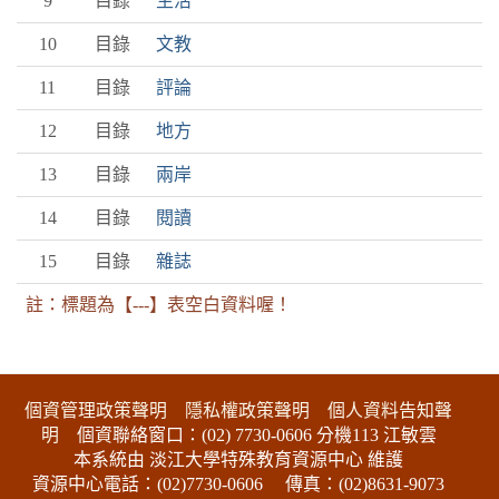
9
目錄
生活
10
目錄
文教
11
目錄
評論
12
目錄
地方
13
目錄
兩岸
14
目錄
閱讀
15
目錄
雜誌
註：標題為【---】表空白資料喔！
:::下側區塊
個資管理政策聲明
隱私權政策聲明
個人資料告知聲
明
個資聯絡窗口：(02) 7730-0606 分機113 江敏雲
本系統由 淡江大學特殊教育資源中心 維護
資源中心電話：(02)7730-0606
傳真：(02)8631-9073