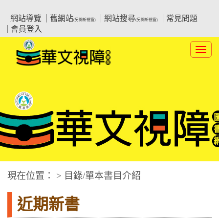
跳
:::上側區塊
教育部華文視障電子圖書館
到
網站導覽
舊網站
網站搜尋
常見問題
(另開新視窗)
(另開新視窗)
主
會員登入
要
內
Toggl
容
navig
華文視障電子圖書網
:::中央區塊
現在位置： > 目錄/單本書目介紹
近期新書