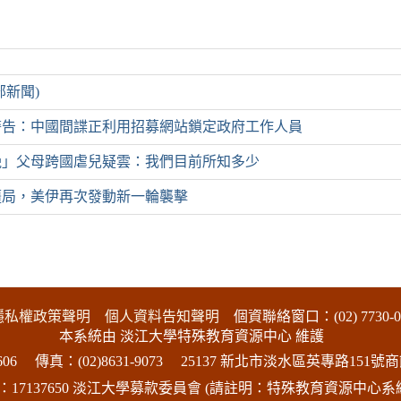
部新聞)
警告：中國間諜正利用招募網站鎖定政府工作人員
娩」父母跨國虐兒疑雲：我們目前所知多少
僵局，美伊再次發動新一輪襲擊
隱私權政策聲明
個人資料告知聲明
個資聯絡窗口：(02) 7730-0
本系統由 淡江大學特殊教育資源中心 維護
06
傳真：(02)8631-9073
25137 新北市淡水區英專路151號商
17137650 淡江大學募款委員會 (請註明：特殊教育資源中心系