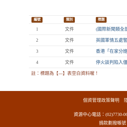
編號
類別
標題
1
文件
(國際新聞類全
2
文件
英國軍情五處
3
文件
香港「在家分
4
文件
停火談判陷入
註：標題為【---】表空白資料喔！
:::下側區塊
個資管理政策聲明
資源中心電話：(02)7730-06
捐款劃撥帳號：