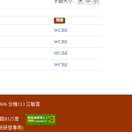
字體大小：
大
中
小
閱讀
WCBE
WCBE
WCBE
WCBE
606 分機113 江敏雲
館B125室
統研發專用)