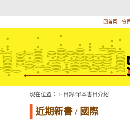
跳
:::上側區塊
教育部華文視障電子圖書館
到
主
回首頁
會
要
內
容
華文視障電子圖書網
:::中央區塊
現在位置： > 目錄/單本書目介紹
近期新書 / 國際