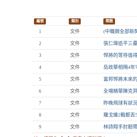
編號
類別
標題
1
文件
(中職類全部新聞
2
文件
張仁瑋追平三壘
3
文件
悍將的等待值
4
文件
岳政華相隔4年
5
文件
富邦悍將未來
6
文件
全場精華陳克羿
7
文件
昨晚飛球有狀況
8
文件
羅戈連2戰都丟
9
文件
林詩翔手肘韌帶