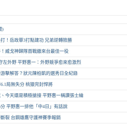
)
打！岳政華3打點建功 兄弟逆轉險勝
得！威戈神歸隊首戰繳來台最佳一役
守左外野 平野惠一：外野競爭愈來愈激烈
的游擊解答？狀元陳柏凱的選秀日全紀錄
6.1局無失分 桃猿完封悍將
、今天還是積極搶接 平野惠一稱讚張士綸
5分 平野惠一排他「中4日」有話說
斷裂 台鋼雄鷹守護神賽季報銷