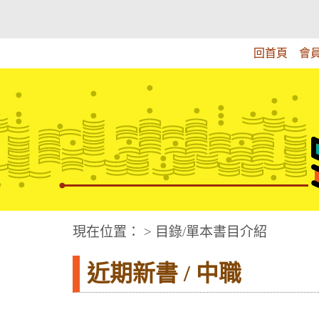
跳
:::上側區塊
教育部華文視障電子圖書館
到
主
回首頁
會
要
內
容
華文視障電子圖書網
:::中央區塊
現在位置： > 目錄/單本書目介紹
近期新書 / 中職