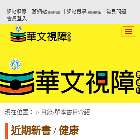
跳
:::上側區塊
教育部華文視障電子圖書館
到
網站導覽
舊網站
網站搜尋
常見問題
(另開新視窗)
(另開新視窗)
主
會員登入
要
內
Toggl
容
navig
華文視障電子圖書網
:::中央區塊
現在位置： > 目錄/單本書目介紹
近期新書 / 健康