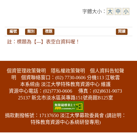
字體大小：
大
中
小
編號
類別
標題
閱讀
註：標題為【---】表空白資料喔！
:::下側區塊
個資管理政策聲明
隱私權政策聲明
個人資料告知聲
明
個資聯絡窗口：(02) 7730-0606 分機113 江敏雲
本系統由 淡江大學特殊教育資源中心 維護
資源中心電話：(02)7730-0606
傳真：(02)8631-9073
25137 新北市淡水區英專路151號商館B125室
捐款劃撥帳號：17137650 淡江大學募款委員會 (請註明：
特殊教育資源中心系統研發專用)