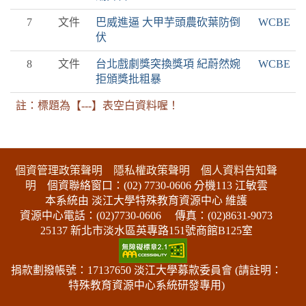
7
文件
巴威進逼 大甲芋頭農砍葉防倒
WCBE
伏
8
文件
台北戲劇獎突換獎項 紀蔚然婉
WCBE
拒頒獎批粗暴
註：標題為【---】表空白資料喔！
:::下側區塊
個資管理政策聲明
隱私權政策聲明
個人資料告知聲
明
個資聯絡窗口：(02) 7730-0606 分機113 江敏雲
本系統由 淡江大學特殊教育資源中心 維護
資源中心電話：(02)7730-0606
傳真：(02)8631-9073
25137 新北市淡水區英專路151號商館B125室
捐款劃撥帳號：17137650 淡江大學募款委員會 (請註明：
特殊教育資源中心系統研發專用)