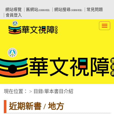
跳
:::上側區塊
教育部華文視障電子圖書館
到
網站導覽
舊網站
網站搜尋
常見問題
(另開新視窗)
(另開新視窗)
主
會員登入
要
內
Toggl
容
navig
華文視障電子圖書網
:::中央區塊
現在位置： > 目錄/單本書目介紹
近期新書 / 地方