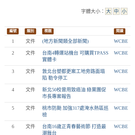
字體大小：
大
中
小
編號
類別
標題
閱讀
1
文件
(地方新聞類全部新聞)
WCBE
2
文件
台南4轉運站機台 可購買TPASS
WCBE
實體卡
3
文件
敦北台塑都更案工地旁路面塌
WCBE
陷 勒令停工
4
文件
新北50校曾用致癌油 綠黨團促
WCBE
市長專案報告
5
文件
桃市防颱 加強317處淹水熱區巡
WCBE
檢
6
文件
台南16歲正青春藝術節 打造最
WCBE
潮舞台