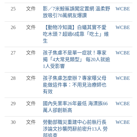
25
文件
影／7米鯨鯊誤闖定置網 溫柔野
WCBE
放吸引70萬網友爆讚
26
文件
【動物冷知識】白蟻其實不愛
WCBE
吃木頭？超過6成靠「吃土」維
生
27
文件
孩子焦慮不是單一症狀！專家
WCBE
揭「4大常見類型」 每20人就逾
1人受影響
28
文件
孩子焦慮怎麼辦？專家曝父母
WCBE
能做這件事：不用見治療師也
有效
29
文件
國內失業率26年最低 海漂族66
WCBE
萬人卻創新高
30
文件
勞動部職災重建中心前執行長
WCBE
涉論文抄襲閃辭前密升13人 勞
部追查