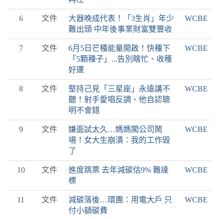
6
文件
大器晚成代表！「3生肖」年少
WCBE
難出頭 中年後事業財富雙豐收
7
文件
6月5日芒種能量開啟！快種下
WCBE
「5顆種子」...告別瞎忙、收穫
好運
8
文件
堅持己見「三星座」永遠講不
WCBE
聽！射手愛唱反調、他自認聰
明不會錯
9
文件
嫌面試太久…媽媽闖公司鬧
WCBE
場！女大生崩潰：我的工作毀
了
10
文件
進度跳票 去年減碳估9% 難達
WCBE
標
11
文件
減碳落後…環團：用電大戶 只
WCBE
付小額碳費