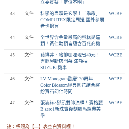
立委質疑「定位不明」
43
文件
科學的盡頭是玄學！「乖乖」
WCBE
COMPUTEX限定周邊 國外參展
者也搶買
44
文件
全世界含金量最高的蛋糕是這
WCBE
顆！黃仁勳預言蘊含百兆商機
45
文件
豬排丼、豬排咖哩現省40元！
WCBE
吉豚屋新店開幕 滿額抽
SUZUKI機車
46
文件
LV Monogram歡慶130周年
WCBE
Color Blossom經典圓花結合繽
紛寶石幻化時間
47
文件
張凌赫×鄧凱雙帥演繹！寶格麗
WCBE
B.zero1新珠寶復刻羅馬經典美
學
註：標題為【---】表空白資料喔！