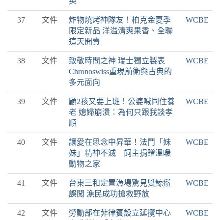
英
37
文件
炸物燒烤神隊友！柏克金夏季
WCBE
限定新品 洋溢清爽果香、全聯
這天開賣
38
文件
致敬時間之神 瑞士獨立製表
WCBE
Chronoswiss重現前衛與古典的
多元面向
39
文件
顧2孩又要上班！公婆喊同住養
WCBE
老 媳婦崩潰：為何只跟我談孝
順
40
文件
讓愛在思念中昇華！法鬥「妹
WCBE
妹」精神不滅 飼主捐贈溫暖
動物之家
41
文件
台東三和定置漁場驚見雙鯨鯊
WCBE
誤闖 漁民成功搶救野放
42
文件
勞動部在菲律賓設立延攬中心
WCBE