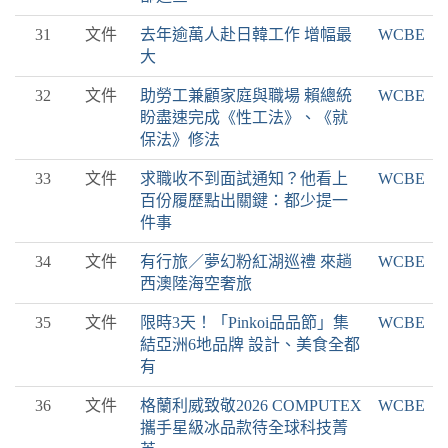
31
文件
去年逾萬人赴日韓工作 增幅最
WCBE
大
32
文件
助勞工兼顧家庭與職場 賴總統
WCBE
盼盡速完成《性工法》、《就
保法》修法
33
文件
求職收不到面試通知？他看上
WCBE
百份履歷點出關鍵：都少提一
件事
34
文件
有行旅／夢幻粉紅湖巡禮 來趟
WCBE
西澳陸海空奢旅
35
文件
限時3天！「Pinkoi品品節」集
WCBE
結亞洲6地品牌 設計、美食全都
有
36
文件
格蘭利威致敬2026 COMPUTEX
WCBE
攜手星級冰品款待全球科技菁