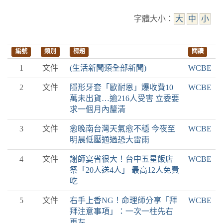
字體大小：
大
中
小
編號
類別
標題
閱讀
1
文件
(生活新聞類全部新聞)
WCBE
2
文件
隱形牙套「歐耐恩」爆收費10
WCBE
萬未出貨…逾216人受害 立委要
求一個月內釐清
3
文件
愈晚南台灣天氣愈不穩 今夜至
WCBE
明晨低壓通過恐大雷雨
4
文件
謝師宴省很大！台中五星飯店
WCBE
祭「20人送4人」 最高12人免費
吃
5
文件
右手上香NG！命理師分享「拜
WCBE
拜注意事項」：一次一柱先右
再左