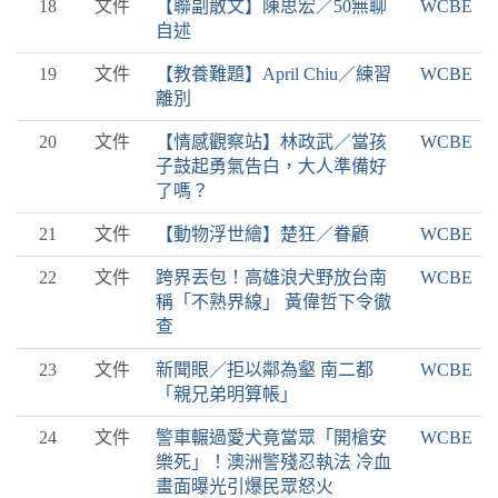
18
文件
【聯副散文】陳思宏／50無聊
WCBE
自述
19
文件
【教養難題】April Chiu／練習
WCBE
離別
20
文件
【情感觀察站】林政武／當孩
WCBE
子鼓起勇氣告白，大人準備好
了嗎？
21
文件
【動物浮世繪】楚狂／眷顧
WCBE
22
文件
跨界丟包！高雄浪犬野放台南
WCBE
稱「不熟界線」 黃偉哲下令徹
查
23
文件
新聞眼／拒以鄰為壑 南二都
WCBE
「親兄弟明算帳」
24
文件
警車輾過愛犬竟當眾「開槍安
WCBE
樂死」！澳洲警殘忍執法 冷血
畫面曝光引爆民眾怒火