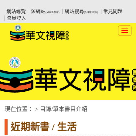
跳
:::上側區塊
教育部華文視障電子圖書館
到
網站導覽
舊網站
網站搜尋
常見問題
(另開新視窗)
(另開新視窗)
主
會員登入
要
內
Toggl
容
navig
華文視障電子圖書網
:::中央區塊
現在位置： > 目錄/單本書目介紹
近期新書 / 生活