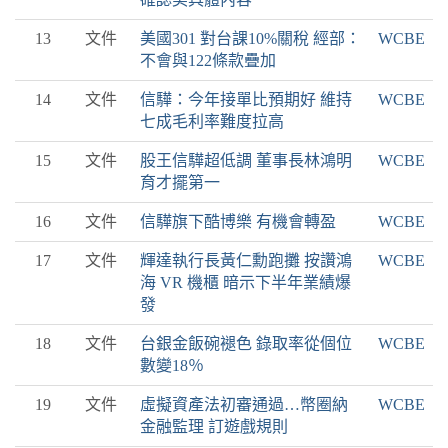
13
文件
美國301 對台課10%關稅 經部：
WCBE
不會與122條款疊加
14
文件
信驊：今年接單比預期好 維持
WCBE
七成毛利率難度拉高
15
文件
股王信驊超低調 董事長林鴻明
WCBE
育才擺第一
16
文件
信驊旗下酷博樂 有機會轉盈
WCBE
17
文件
輝達執行長黃仁勳跑攤 按讚鴻
WCBE
海 VR 機櫃 暗示下半年業績爆
發
18
文件
台銀金飯碗褪色 錄取率從個位
WCBE
數變18％
19
文件
虛擬資產法初審通過…幣圈納
WCBE
金融監理 訂遊戲規則