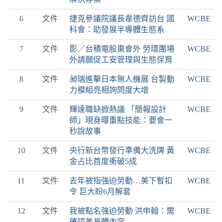
6
文件
捷克參議院議長韋德齊訪台 國
WCBE
科會：助發展半導體生態系
7
文件
影／台積電股東會外 勞環團場
WCBE
外請願促工安管理與生態保育
8
文件
昶瑞進擊日本無人機展 台製動
WCBE
力模組亮相詢問度大增
9
文件
輝達職缺掀熱議 「簡報設計
WCBE
師」現身曝重點技能：要會一
秒說故事
10
文件
央行新台幣發行準備大洗牌 黃
WCBE
金占比首度衝破5成
11
文件
去年被指強迫勞動…美下暫扣
WCBE
令 巨大盼6月解套
12
文件
我被點名強迫勞動 洪申翰：需
WCBE
確認美具體內容