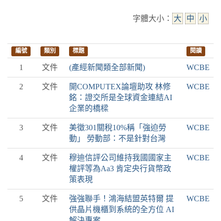
字體大小：
大
中
小
編號
類別
標題
閱讀
1
文件
(產經新聞類全部新聞)
WCBE
2
文件
開COMPUTEX論壇助攻 林修
WCBE
銘：證交所是全球資金連結AI
企業的橋樑
3
文件
美徵301關稅10%稱「強迫勞
WCBE
動」 勞動部：不是針對台灣
4
文件
穆迪信評公司維持我國國家主
WCBE
權評等為Aa3 肯定央行貨幣政
策表現
5
文件
強強聯手！鴻海結盟英特爾 提
WCBE
供晶片機櫃到系統的全方位 AI
解決專案