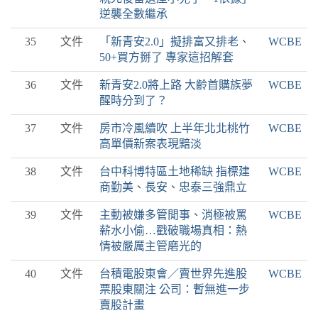
逆襲全數繼承
35
文件
「新青安2.0」擬排富又排老、
WCBE
50+買方掰了 專家這招解套
36
文件
新青安2.0將上路 大齡首購族夢
WCBE
醒時分到了？
37
文件
房市冷風續吹 上半年北北桃竹
WCBE
高單價新案表現黯淡
38
文件
台中科博特區土地稀缺 指標建
WCBE
商勤美、長安、忠泰三強鼎立
39
文件
主動被嫌多管閒事、消極被罵
WCBE
薪水小偷…戳破職場真相：熱
情被嚴厲主管磨光的
40
文件
台積電股東會／賣世界先進股
WCBE
票股東關注 公司：暫無進一步
賣股計畫