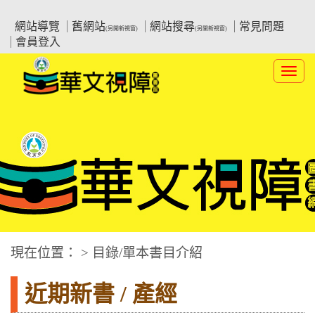
跳
:::上側區塊
教育部華文視障電子圖書館
到
網站導覽
舊網站
網站搜尋
常見問題
(另開新視窗)
(另開新視窗)
主
會員登入
要
內
Toggl
容
navig
華文視障電子圖書網
:::中央區塊
現在位置： > 目錄/單本書目介紹
近期新書 / 產經