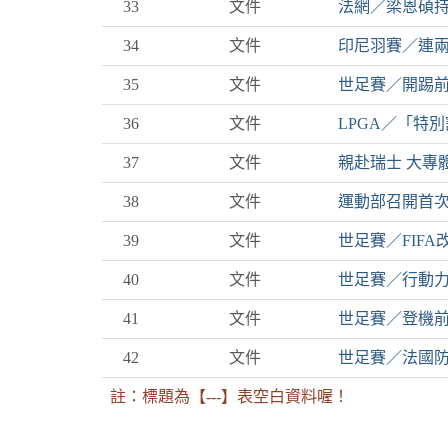
33
文件
法網／梁恩碩持
34
文件
印尼羽賽／連兩
35
文件
世足賽／開踢前
36
文件
LPGA／「特
37
文件
親赴瑞士 大專
38
文件
運動部召開首次
39
文件
世足賽／FIF
40
文件
世足賽／行動力
41
文件
世足賽／登機前
42
文件
世足賽／法國防
註：標題為【---】表空白資料喔！
:::下側區塊