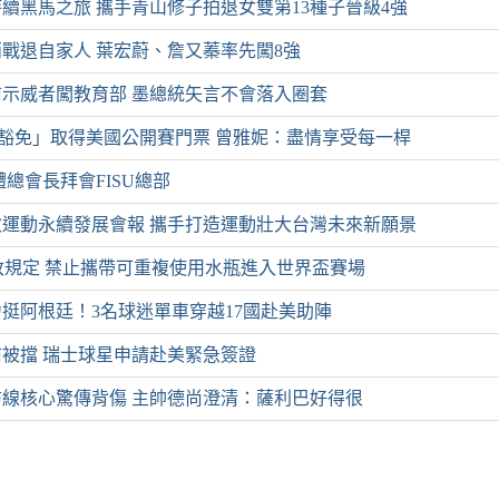
續黑馬之旅 攜手青山修子拍退女雙第13種子晉級4強
戰退自家人 葉宏蔚、詹又蓁率先闖8強
示威者闖教育部 墨總統矢言不會落入圈套
別豁免」取得美國公開賽門票 曾雅妮：盡情享受每一桿
體總會長拜會FISU總部
運動永續發展會報 攜手打造運動壯大台灣未來新願景
A改規定 禁止攜帶可重複使用水瓶進入世界盃賽場
挺阿根廷！3名球迷單車穿越17國赴美助陣
被擋 瑞士球星申請赴美緊急簽證
線核心驚傳背傷 主帥德尚澄清：薩利巴好得很