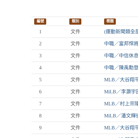
編號
類別
標題
1
文件
(運動新聞類全
2
文件
中職／富邦悍將與S
3
文件
中職／中信休息
4
文件
中職／陳禹勳登
5
文件
MLB／大谷翔
6
文件
MiLB／李灝宇
7
文件
MLB／村上宗
8
文件
MiLB／潘文輝
9
文件
MLB／大谷翔