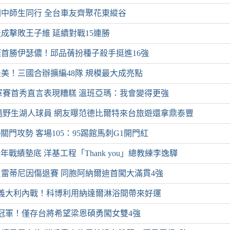
中師生同行 全台車友齊聚花東縱谷
成擊敗王子維 延續對戰15連勝
首勝伊瑟儂！邱品蒨扮種子殺手挺進16強
美！三國合辦擴編48隊 規模最大成亮點
軍賽首秀直言表現糟糕 溫班亞瑪：我會變得更強
遇野生湖人球員 網友曝范德比爾特來台旅遊還拿鼎泰豐
:0關門攻勢 客場105：95踢館馬刺G1開門紅
年戰績墊底 洋基工程「Thank you」總教練李逸驊
雷蒂尼因傷退賽 同胞阿納爾迪首闖大滿貫4強
義大利內戰！科博利用納達爾淋浴間帶來好運
冠軍！僅存台將希望梁恩碩勇闖女雙4強