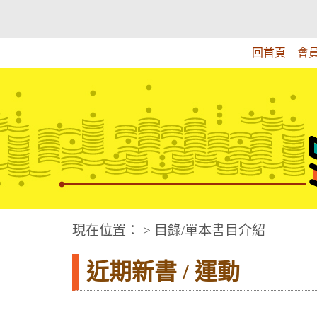
跳
:::上側區塊
教育部華文視障電子圖書館
到
主
回首頁
會
要
內
容
華文視障電子圖書網
:::中央區塊
現在位置： > 目錄/單本書目介紹
近期新書 / 運動