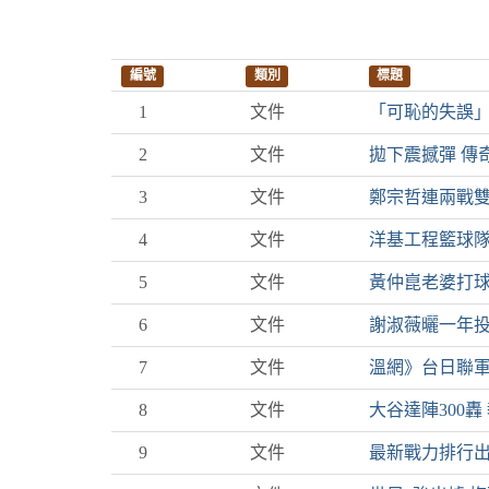
編號
類別
標題
1
文件
「可恥的失誤
2
文件
拋下震撼彈 傳
3
文件
鄭宗哲連兩戰
4
文件
洋基工程籃球
5
文件
黃仲崑老婆打
6
文件
謝淑薇曬一年投
7
文件
溫網》台日聯
8
文件
大谷達陣300轟
9
文件
最新戰力排行出