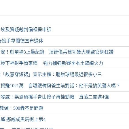
」埃及質疑裁判偏袒提申訴
奇投手韋蘭德宣布退休
雙安！創單場3上壘紀錄 頂替傷兵建功獲大聯盟官網狂讚
隊簽下神射手簡家暐 強力補強新賽季本土鋒線火力
球「故意穿短裙」宣示主權：聽說球場最近很多小三
資賺1021萬 自曝跟韓粉爸生前對話：他不是搞笑藝人嗎？
軍發威！梁恩碩攜手青山修子再挫勁敵 直落二闖進4強
 教頭：500轟不是問題
爐 挪威成黑馬衝上第4