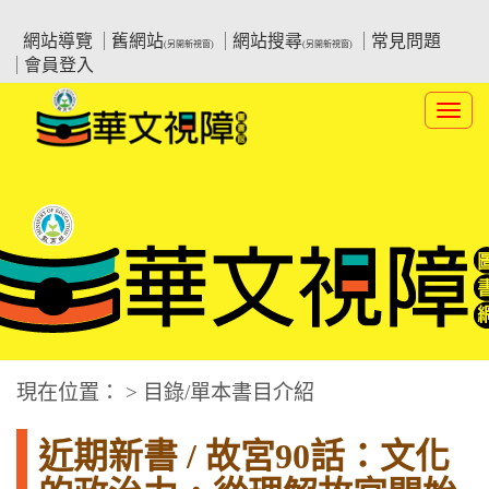
跳
:::上側區塊
教育部華文視障電子圖書館
到
網站導覽
舊網站
網站搜尋
常見問題
(另開新視窗)
(另開新視窗)
主
會員登入
要
內
Toggl
容
navig
華文視障電子圖書網
:::中央區塊
現在位置： > 目錄/單本書目介紹
近期新書 / 故宮90話：文化