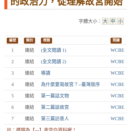
的政治力，從理解故宮開始
字體大小：
大
中
小
編號
類別
標題
閱讀
1
連結
(全文閱讀 1)
WCBE
2
連結
(全文閱讀 2)
WCBE
3
連結
導讀
WCBE
4
連結
為什麼要寫故宮？--臺灣版序
WCBE
5
連結
第一篇話文物
WCBE
6
連結
第二篇談故宮
WCBE
7
連結
第三篇訪昔人
WCBE
註：標題為【---】表空白資料喔！