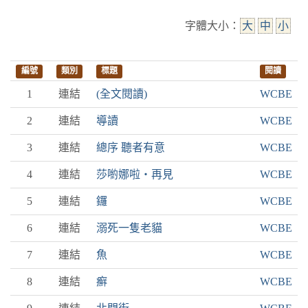
字體大小：
大
中
小
編號
類別
標題
閱讀
1
連結
(全文閱讀)
WCBE
2
連結
導讀
WCBE
3
連結
總序 聽者有意
WCBE
4
連結
莎喲娜啦‧再見
WCBE
5
連結
鑼
WCBE
6
連結
溺死一隻老貓
WCBE
7
連結
魚
WCBE
8
連結
癬
WCBE