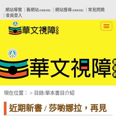
跳
:::上側區塊
教育部華文視障電子圖書館
到
網站導覽
舊網站
網站搜尋
常見問題
(另開新視窗)
(另開新視窗)
主
會員登入
要
內
Toggl
容
navig
華文視障電子圖書網
:::中央區塊
現在位置： > 目錄/單本書目介紹
近期新書 / 莎喲娜拉，再見