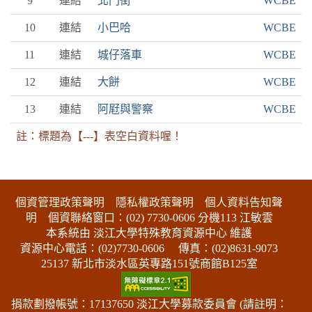
9
連結
北門街
WCBE
10
連結
小巴哈
WCBE
11
連結
城仔落車
WCBE
12
連結
大餅
WCBE
13
連結
阿屘與警察
WCBE
註：標題為【---】表空白資料喔！
:::下側區塊
個資管理政策聲明
隱私權政策聲明
個人資料告知聲
明
個資聯絡窗口：(02) 7730-0606 分機113 江敏雲
本系統由 淡江大學特殊教育資源中心 維護
資源中心電話：(02)7730-0606
傳真：(02)8631-9073
25137 新北市淡水區英專路151號商館B125室
捐款劃撥帳號：17137650 淡江大學募款委員會 (請註明：