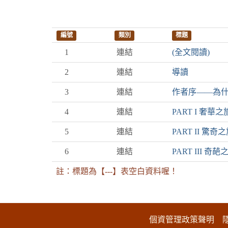
編號
類別
標題
1
連結
(全文閱讀)
2
連結
導讀
3
連結
作者序——為
4
連結
PART I 奢華之
5
連結
PART II 驚奇
6
連結
PART III 奇葩
註：標題為【---】表空白資料喔！
:::下側區塊
個資管理政策聲明