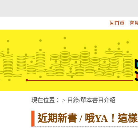
跳
:::上側區塊
教育部華文視障電子圖書館
到
主
回首頁
會
要
內
容
華文視障電子圖書網
:::中央區塊
現在位置： > 目錄/單本書目介紹
近期新書 / 哦YA！這