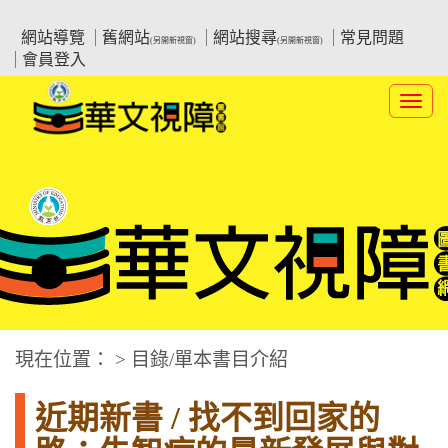
跳
:::上側區塊
教育部華文視障電子圖書館
到
網站導覽
舊網站
網站搜尋
常見問題
(另開新視窗)
(另開新視窗)
主
會員登入
要
內
Toggl
容
navig
華文視障電子圖書網
:::中央區塊
現在位置： > 目錄/單本書目介紹
近期新書 / 找不到回家的