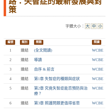
路：失智症的最新發展與對
策
字體大小：
大
中
小
編號
類別
標題
閱讀
1
連結
(全文閱讀)
WCBE
2
連結
導讀
WCBE
3
連結
自序 & 前言
WCBE
4
連結
第1章 失智症的種類與症狀
WCBE
5
連結
第2章 究竟失智症能否預防與治
WCBE
療？
6
連結
第3章 照護問題更值得省思
WCBE