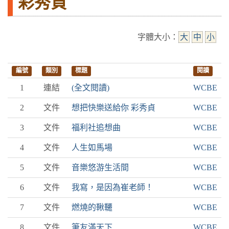
彩秀貞
字體大小：
大
中
小
編號
類別
標題
閱讀
1
連結
(全文閱讀)
WCBE
2
文件
想把快樂送給你 彩秀貞
WCBE
3
文件
福利社追想曲
WCBE
4
文件
人生如馬場
WCBE
5
文件
音樂悠游生活間
WCBE
6
文件
我寫，是因為崔老師！
WCBE
7
文件
燃燒的鞦韆
WCBE
8
文件
筆友滿天下
WCBE