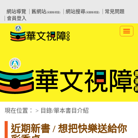
跳
:::上側區塊
教育部華文視障電子圖書館
到
網站導覽
舊網站
網站搜尋
常見問題
(另開新視窗)
(另開新視窗)
主
會員登入
要
內
Toggl
容
navig
華文視障電子圖書網
:::中央區塊
現在位置： > 目錄/單本書目介紹
近期新書 / 想把快樂送給你