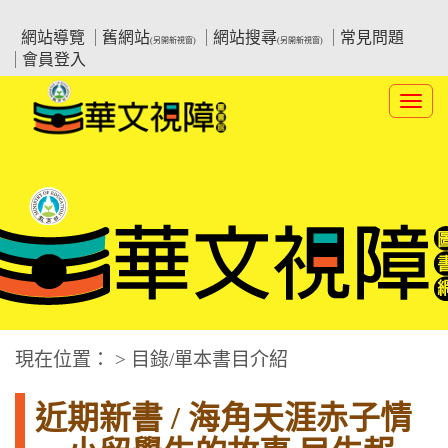
跳
:::上側區塊
教育部華文視障電子圖書館
到
網站導覽
舊網站
網站搜尋
常見問題
(另開新視窗)
(另開新視窗)
主
會員登入
要
內
Toggl
容
navig
華文視障電子圖書網
:::中央區塊
現在位置： > 目錄/單本書目介紹
近期新書 / 海角天涯赤子情