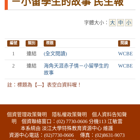
－小留學生的故事 民生報
字體大小：
大
中
小
編號
類別
標題
閱讀
1
連結
(全文閱讀)
WCBE
2
連結
海角天涯赤子情－小留學生的
WCBE
故事
註：標題為【---】表空白資料喔！
:::下側區塊
個資管理政策聲明
隱私權政策聲明
個人資料告知聲
明
個資聯絡窗口：(02) 7730-0606 分機113 江敏雲
本系統由 淡江大學特殊教育資源中心 維護
資源中心電話：(02)7730-0606
傳真：(02)8631-9073