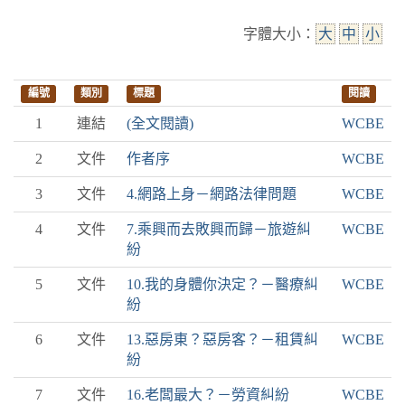
字體大小：
大
中
小
編號
類別
標題
閱讀
1
連結
(全文閱讀)
WCBE
2
文件
作者序
WCBE
3
文件
4.網路上身－網路法律問題
WCBE
4
文件
7.乘興而去敗興而歸－旅遊糾
WCBE
紛
5
文件
10.我的身體你決定？－醫療糾
WCBE
紛
6
文件
13.惡房東？惡房客？－租賃糾
WCBE
紛
7
文件
16.老闆最大？－勞資糾紛
WCBE