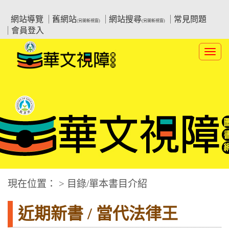
跳
:::上側區塊
教育部華文視障電子圖書館
到
網站導覽
舊網站
網站搜尋
常見問題
(另開新視窗)
(另開新視窗)
主
會員登入
要
內
Toggl
容
navig
華文視障電子圖書網
:::中央區塊
現在位置： > 目錄/單本書目介紹
近期新書 / 當代法律王