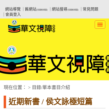
跳
:::上側區塊
教育部華文視障電子圖書館
到
網站導覽
舊網站
網站搜尋
常見問題
(另開新視窗)
(另開新視窗)
主
會員登入
要
內
Toggl
容
navig
華文視障電子圖書網
:::中央區塊
現在位置： > 目錄/單本書目介紹
近期新書 / 侯文詠極短篇