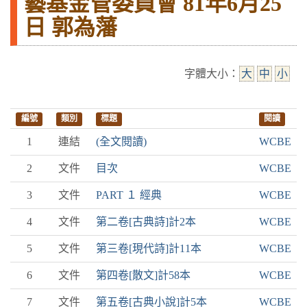
藝基金管委員會 81年6月25
日 郭為藩
字體大小：
大
中
小
編號
類別
標題
閱讀
1
連結
(全文閱讀)
WCBE
2
文件
目次
WCBE
3
文件
PART １ 經典
WCBE
4
文件
第二卷[古典詩]計2本
WCBE
5
文件
第三卷[現代詩]計11本
WCBE
6
文件
第四卷[散文]計58本
WCBE
7
文件
第五卷[古典小說]計5本
WCBE