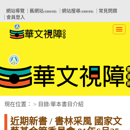
跳
:::上側區塊
教育部華文視障電子圖書館
到
網站導覽
舊網站
網站搜尋
常見問題
(另開新視窗)
(另開新視窗)
主
會員登入
要
內
Toggl
容
navig
華文視障電子圖書網
:::中央區塊
現在位置： > 目錄/單本書目介紹
近期新書 / 書林采風 國家文