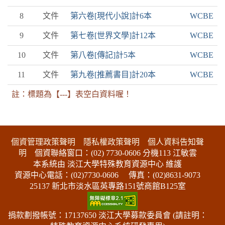
8
文件
第六卷[現代小說]計6本
WCBE
9
文件
第七卷[世界文學]計12本
WCBE
10
文件
第八卷[傳記]計5本
WCBE
11
文件
第九卷[推薦書目]計20本
WCBE
註：標題為【---】表空白資料喔！
:::下側區塊
個資管理政策聲明
隱私權政策聲明
個人資料告知聲
明
個資聯絡窗口：(02) 7730-0606 分機113 江敏雲
本系統由 淡江大學特殊教育資源中心 維護
資源中心電話：(02)7730-0606
傳真：(02)8631-9073
25137 新北市淡水區英專路151號商館B125室
捐款劃撥帳號：17137650 淡江大學募款委員會 (請註明：