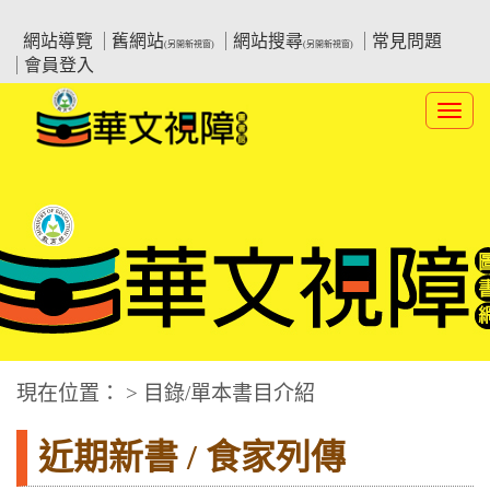
跳
:::上側區塊
教育部華文視障電子圖書館
到
網站導覽
舊網站
網站搜尋
常見問題
(另開新視窗)
(另開新視窗)
主
會員登入
要
內
Toggl
容
navig
華文視障電子圖書網
:::中央區塊
現在位置： > 目錄/單本書目介紹
近期新書 / 食家列傳