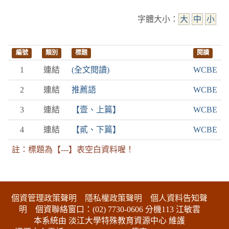
字體大小：
大
中
小
編號
類別
標題
閱讀
1
連結
(全文閱讀)
WCBE
2
連結
推薦語
WCBE
3
連結
【壹、上篇】
WCBE
4
連結
【貳、下篇】
WCBE
註：標題為【---】表空白資料喔！
:::下側區塊
個資管理政策聲明
隱私權政策聲明
個人資料告知聲
明
個資聯絡窗口：(02) 7730-0606 分機113 江敏雲
本系統由 淡江大學特殊教育資源中心 維護