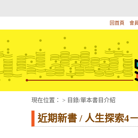
跳
:::上側區塊
教育部華文視障電子圖書館
到
主
回首頁
會
要
內
容
華文視障電子圖書網
:::中央區塊
現在位置： > 目錄/單本書目介紹
近期新書 / 人生探索