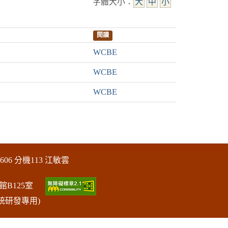
字體大小：
大
中
小
閱讀
WCBE
WCBE
WCBE
606 分機113 江敏雲
館B125室
統研發專用)