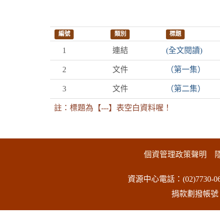
編號
類別
標題
1
連結
(全文閱讀)
2
文件
（第一集）
3
文件
（第二集）
註：標題為【---】表空白資料喔！
:::下側區塊
個資管理政策聲明
資源中心電話：(02)7730-06
捐款劃撥帳號：