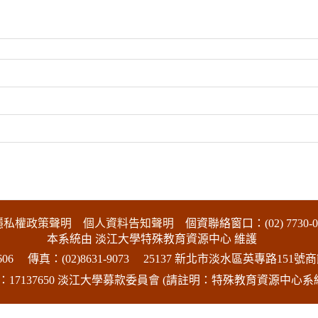
隱私權政策聲明
個人資料告知聲明
個資聯絡窗口：(02) 7730-0
本系統由 淡江大學特殊教育資源中心 維護
06
傳真：(02)8631-9073
25137 新北市淡水區英專路151號商
17137650 淡江大學募款委員會 (請註明：特殊教育資源中心系