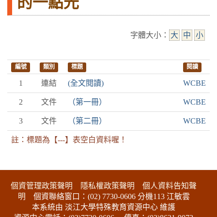
的一點光
字體大小：
大
中
小
編號
類別
標題
閱讀
1
連結
(全文閱讀)
WCBE
2
文件
（第一冊）
WCBE
3
文件
（第二冊）
WCBE
註：標題為【---】表空白資料喔！
:::下側區塊
個資管理政策聲明
隱私權政策聲明
個人資料告知聲
明
個資聯絡窗口：(02) 7730-0606 分機113 江敏雲
本系統由 淡江大學特殊教育資源中心 維護