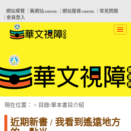
跳
:::上側區塊
教育部華文視障電子圖書館
到
網站導覽
舊網站
網站搜尋
常見問題
(另開新視窗)
(另開新視窗)
主
會員登入
要
內
Toggl
容
navig
華文視障電子圖書網
:::中央區塊
現在位置： > 目錄/單本書目介紹
近期新書 / 我看到遙遠地方