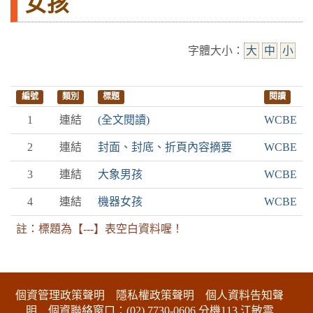
女孩
字體大小：
大
中
小
編號
類別
標題
閱讀
1
連結
(全文閱讀)
WCBE
2
連結
封面、封底、折頁內容摘要
WCBE
3
連結
大象男孩
WCBE
4
連結
機器女孩
WCBE
註：標題為【---】表空白資料喔！
:::下側區塊
個資管理政策聲明
隱私權政策聲明
個人資料告知聲
明
個資聯絡窗口：(02) 7730-0606 分機113 江敏雲