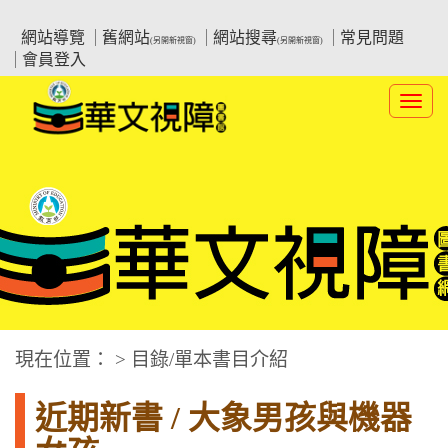
跳
:::上側區塊
教育部華文視障電子圖書館
到
網站導覽
舊網站
網站搜尋
常見問題
(另開新視窗)
(另開新視窗)
主
會員登入
要
內
Toggl
容
navig
華文視障電子圖書網
:::中央區塊
現在位置： > 目錄/單本書目介紹
近期新書 / 大象男孩與機器