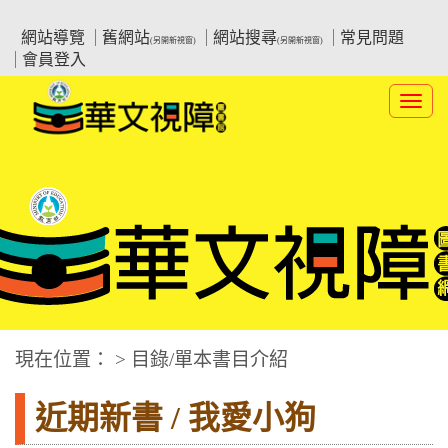
跳
:::上側區塊
教育部華文視障電子圖書館
到
網站導覽
舊網站
網站搜尋
常見問題
(另開新視窗)
(另開新視窗)
主
會員登入
要
內
Toggl
容
navig
華文視障電子圖書網
:::中央區塊
現在位置： > 目錄/單本書目介紹
近期新書 / 我愛小狗