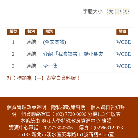
字體大小：
大
中
小
編號
類別
標題
閱讀
1
連結
(全文閱讀)
WCBE
2
連結
介紹「我會讀書」 給小朋友
WCBE
3
連結
全一集
WCBE
註：標題為【---】表空白資料喔！
:::下側區塊
個資管理政策聲明
隱私權政策聲明
個人資料告知聲
明
個資聯絡窗口：(02) 7730-0606 分機113 江敏雲
本系統由 淡江大學特殊教育資源中心 維護
資源中心電話：(02)7730-0606
傳真：(02)8631-9073
25137 新北市淡水區英專路151號商館B125室