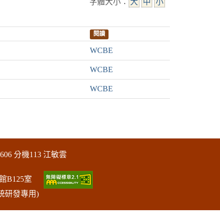
字體大小：
大
中
小
閱讀
WCBE
WCBE
WCBE
606 分機113 江敏雲
館B125室
統研發專用)