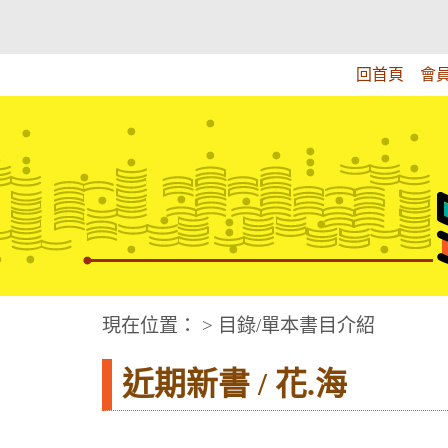
跳
:::上側區塊
教育部華文視障電子圖書館
到
主
回首頁
會
要
內
容
華文視障電子圖書網
:::中央區塊
現在位置： > 目錄/單本書目介紹
近期新書 / 花.海