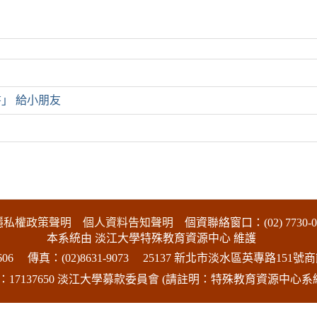
」 給小朋友
隱私權政策聲明
個人資料告知聲明
個資聯絡窗口：(02) 7730-0
本系統由 淡江大學特殊教育資源中心 維護
06
傳真：(02)8631-9073
25137 新北市淡水區英專路151號商
17137650 淡江大學募款委員會 (請註明：特殊教育資源中心系