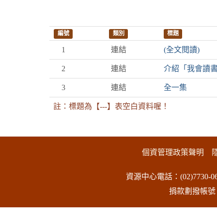
編號
類別
標題
1
連結
(全文閱讀)
2
連結
介紹「我會讀書
3
連結
全一集
註：標題為【---】表空白資料喔！
:::下側區塊
個資管理政策聲明
資源中心電話：(02)7730-06
捐款劃撥帳號：