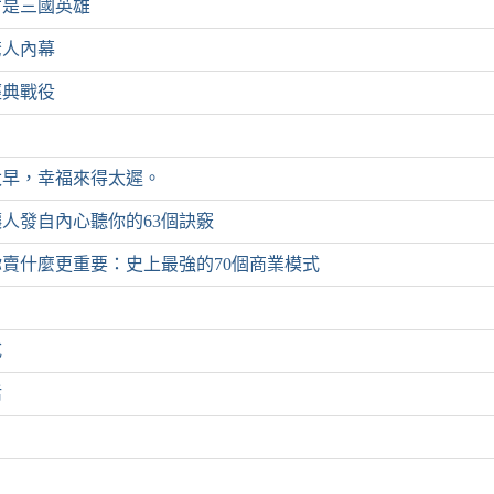
才是三國英雄
驚人內幕
經典戰役
太早，幸福來得太遲。
人發自內心聽你的63個訣竅
賣什麼更重要：史上最強的70個商業模式
式
活