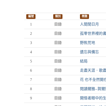
編號
類別
標題
1
目錄
人間閒日月
2
目錄
孤零世界裡的
3
目錄
野熊荒地
4
目錄
遺忘與備忘
5
目錄
結局
6
目錄
走盡天涯．歌
7
目錄
花 也不全然開
8
目錄
閱讀爾雅--賀爾
9
目錄
開悟者眼中的