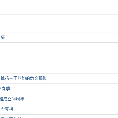
書癡
盡桃花－王鼎鈞的散文藝術
在春季
雅成立34周年
生命真相