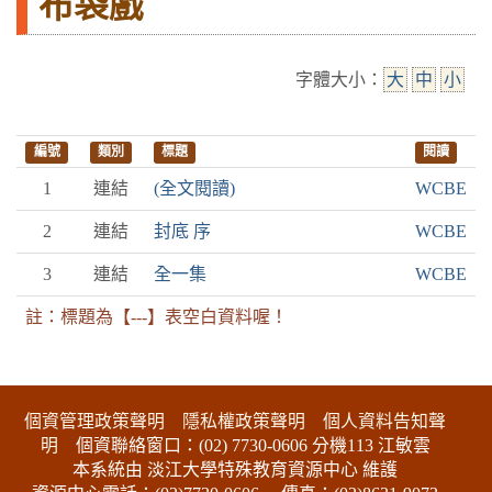
布袋戲
字體大小：
大
中
小
編號
類別
標題
閱讀
1
連結
(全文閱讀)
WCBE
2
連結
封底 序
WCBE
3
連結
全一集
WCBE
註：標題為【---】表空白資料喔！
:::下側區塊
個資管理政策聲明
隱私權政策聲明
個人資料告知聲
明
個資聯絡窗口：(02) 7730-0606 分機113 江敏雲
本系統由 淡江大學特殊教育資源中心 維護