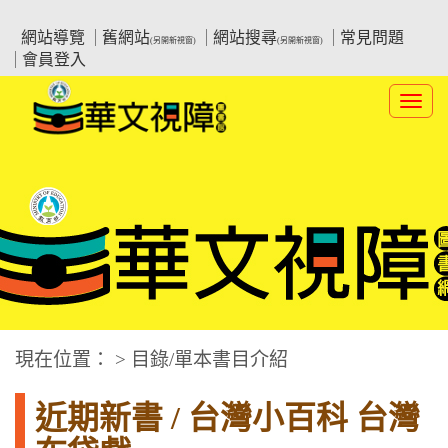
跳
:::上側區塊
教育部華文視障電子圖書館
到
網站導覽
舊網站
網站搜尋
常見問題
(另開新視窗)
(另開新視窗)
主
會員登入
要
內
Toggl
容
navig
華文視障電子圖書網
:::中央區塊
現在位置： > 目錄/單本書目介紹
近期新書 / 台灣小百科 台灣