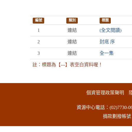
編號
類別
標題
1
連結
(全文閱讀)
2
連結
封底 序
3
連結
全一集
註：標題為【---】表空白資料喔！
:::下側區塊
個資管理政策聲明
資源中心電話：(02)7730-06
捐款劃撥帳號：