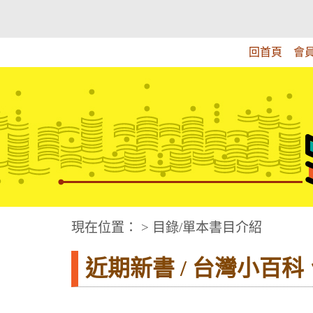
跳
:::上側區塊
教育部華文視障電子圖書館
到
主
回首頁
會
要
內
容
華文視障電子圖書網
:::中央區塊
現在位置： > 目錄/單本書目介紹
近期新書 / 台灣小百科