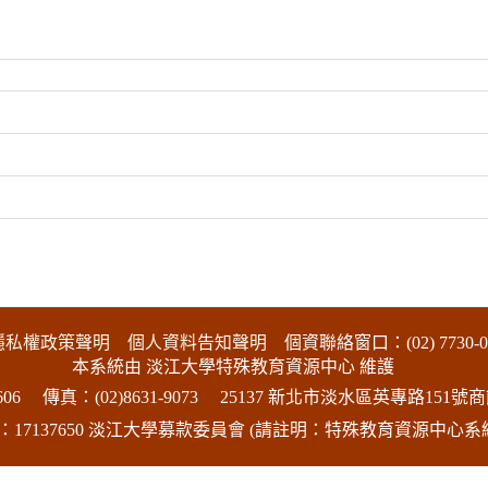
隱私權政策聲明
個人資料告知聲明
個資聯絡窗口：(02) 7730-0
本系統由 淡江大學特殊教育資源中心 維護
06
傳真：(02)8631-9073
25137 新北市淡水區英專路151號商
17137650 淡江大學募款委員會 (請註明：特殊教育資源中心系