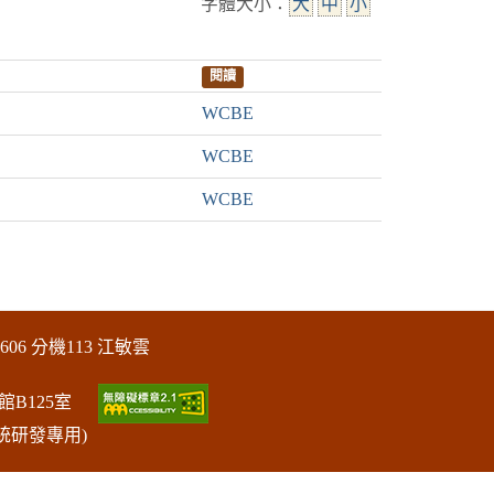
字體大小：
大
中
小
閱讀
WCBE
WCBE
WCBE
606 分機113 江敏雲
館B125室
統研發專用)