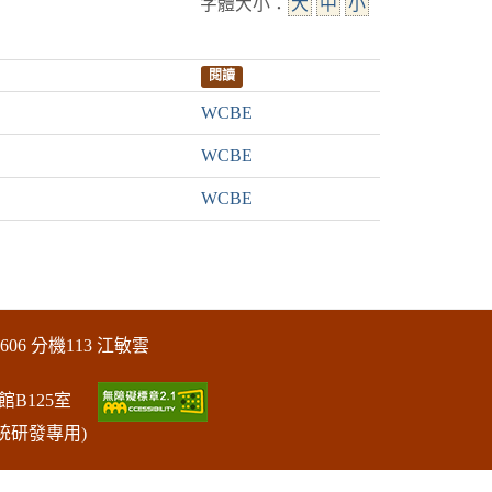
字體大小：
大
中
小
閱讀
WCBE
WCBE
WCBE
606 分機113 江敏雲
館B125室
統研發專用)