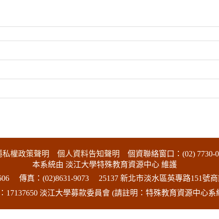
隱私權政策聲明
個人資料告知聲明
個資聯絡窗口：(02) 7730-0
本系統由 淡江大學特殊教育資源中心 維護
06
傳真：(02)8631-9073
25137 新北市淡水區英專路151號商
17137650 淡江大學募款委員會 (請註明：特殊教育資源中心系