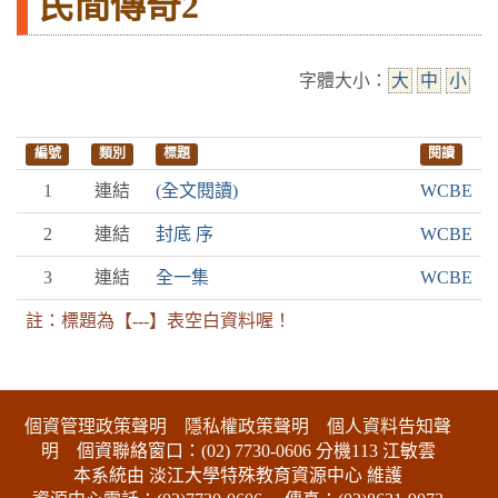
民間傳奇2
字體大小：
大
中
小
編號
類別
標題
閱讀
1
連結
(全文閱讀)
WCBE
2
連結
封底 序
WCBE
3
連結
全一集
WCBE
註：標題為【---】表空白資料喔！
:::下側區塊
個資管理政策聲明
隱私權政策聲明
個人資料告知聲
明
個資聯絡窗口：(02) 7730-0606 分機113 江敏雲
本系統由 淡江大學特殊教育資源中心 維護