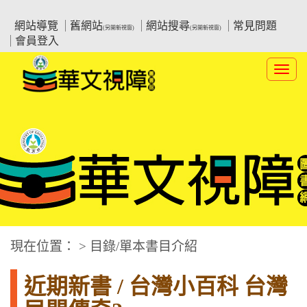
跳
:::上側區塊
教育部華文視障電子圖書館
到
網站導覽
舊網站
網站搜尋
常見問題
(另開新視窗)
(另開新視窗)
主
會員登入
要
內
Toggl
容
navig
華文視障電子圖書網
:::中央區塊
現在位置： > 目錄/單本書目介紹
近期新書 / 台灣小百科 台灣