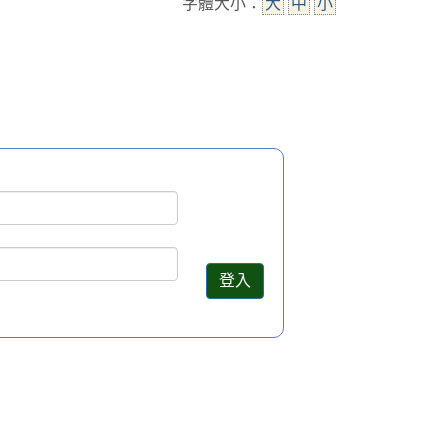
字體大小：
大
中
小