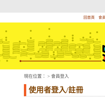
跳
:::上側區塊
教育部華文視障電子圖書館
到
主
回首頁
會
要
內
容
華文視障電子圖書網
:::中央區塊
現在位置： > 會員登入
使用者登入/註冊