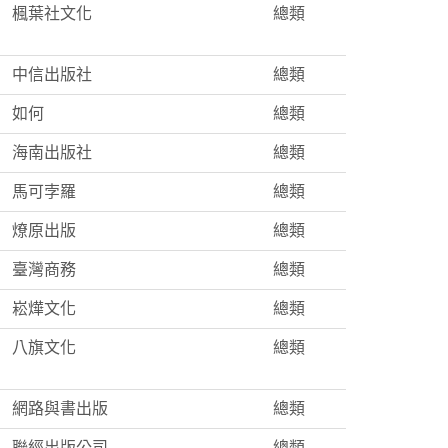
楓葉社文化
總類
中信出版社
總類
如何
總類
海南出版社
總類
馬可孛羅
總類
燎原出版
總類
臺灣商務
總類
崧燁文化
總類
八旗文化
總類
網路與書出版
總類
聯經出版公司
總類