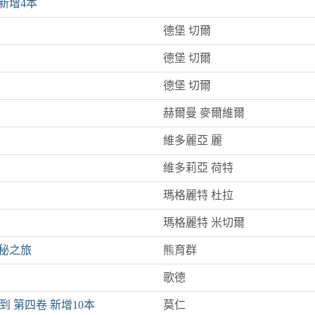
新增4本
德堡 切爾
德堡 切爾
德堡 切爾
赫爾曼 麥爾維爾
維多麗亞 麗
維多莉亞 荷特
瑪格麗特 杜拉
瑪格麗特 米切爾
秘之旅
熊育群
歌德
 到 第四卷 新增10本
莫仁