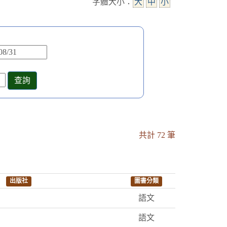
字體大小：
大
中
小
共計 72 筆
出版社
圖書分類
語文
語文