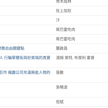
秀木成林
狂上加狂
汴
尾巴愛吃肉
尾巴愛吃肉
財務自由關鍵點
蘭啟昌
人 行騙華爾街與好萊塢的真實
湯姆 萊特, 布萊利 霍普
管巨作 揭露公司充滿無能人物的
張數
吳曉波
但斌