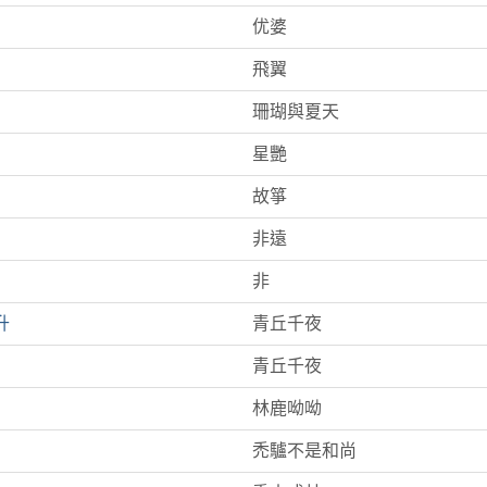
优婆
飛翼
珊瑚與夏天
星艷
故箏
非遠
非
升
青丘千夜
青丘千夜
林鹿呦呦
禿驢不是和尚