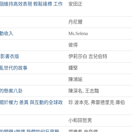
0個維持高效表現 輕鬆達標 工作
安田正
丹尼爾
動收入
Ms.Selena
彼得
電影書衣版
伊莉莎白 吉兒伯特
戰亂世代的故事
鍾堅
陳鴻瑜
觀的懸案八卦
陳深名, 王志豔
關於權力 差異 與互動的全球政
珍 波本克, 弗雷德里克 庫伯
小和田哲男
的關鍵4堂課 我們如何反思醫
提摩希 史奈德