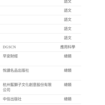
語文
語文
語文
語文
語文
DGSCN
應用科學
早安財經
總類
悅讀名品出版社
總類
杭州藍獅子文化創意股份有限
總類
公司
中信出版社
總類