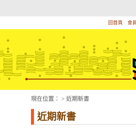
跳
:::上側區塊
教育部華文視障電子圖書館
到
主
回首頁
會
要
內
容
華文視障電子圖書網
:::中央區塊
現在位置： > 近期新書
近期新書