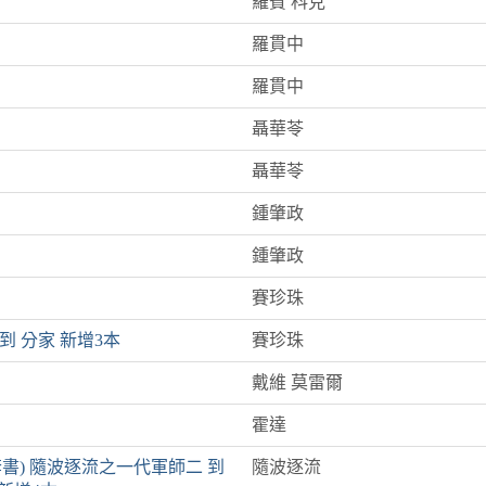
羅賓 科克
羅貫中
羅貫中
聶華苓
聶華苓
鍾肇政
鍾肇政
賽珍珠
 到 分家 新增3本
賽珍珠
戴維 莫雷爾
霍達
書) 隨波逐流之一代軍師二 到
隨波逐流