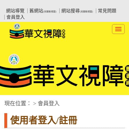
跳
:::上側區塊
教育部華文視障電子圖書館
到
網站導覽
舊網站
網站搜尋
常見問題
(另開新視窗)
(另開新視窗)
主
會員登入
要
內
Toggl
容
navig
華文視障電子圖書網
:::中央區塊
現在位置： > 會員登入
使用者登入/註冊