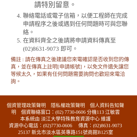
請特別留意。
聯絡電話或電子信箱，以便工程師在完成
申請程序之後或遇到任何問題時可與您聯
絡。
在資料齊全之後請將申請資料傳真至
(02)8631-9073 即可。
備註 : 請在傳真之後建議您來電確認是否收到您的傳
真，並在傳真上註明[申請帳號]，以免文件遺失讓您
等候太久，如果有任何問題需要詢問也歡迎來電洽
詢。
:::下側區塊
個資管理政策聲明
隱私權政策聲明
個人資料告知聲
明
個資聯絡窗口：(02) 7730-0606 分機113 江敏雲
本系統由 淡江大學特殊教育資源中心 維護
資源中心電話：(02)7730-0606
傳真：(02)8631-9073
25137 新北市淡水區英專路151號商館B125室